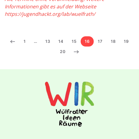
Informationen gibt es auf der Webseite
https://jugendhackt.org/lab/wuelfrath/
1
…
13
14
15
16
17
18
19
20