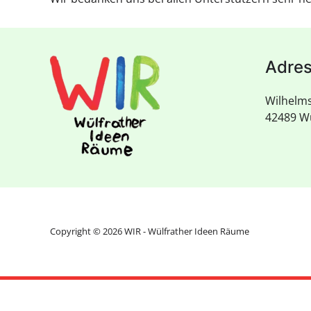
Adre
Wilhelms
42489 Wü
Copyright ©
2026
WIR - Wülfrather Ideen Räume