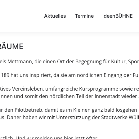
Aktuelles
Termine
ideenBÜHNE
 RÄUME
eis Mettmann, die einen Ort der Begegnung für Kultur, Spor
89 hat uns inspiriert, da sie am nördlichen Eingang der Fuß
ktives Vereinsleben, umfangreiche Kursprogramme sowie reg
nnen und somit den nördlichen Teil der Innenstadt wieder a
r den Pilotbetrieb, damit es im Kleinen ganz bald losgehen
us. Daher haben wir mit Unterstützung der Stadtwerke Wülf
zlich. Und wir melden uns hier jetzt öfter.